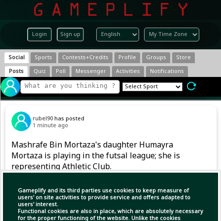
Login
Sign up
Social
Sports
Contests+Credits
Profile
Groups
Store
Posts
Quiz
Poll
Messenger
Activities
Notifications
rubel90
has posted
1 minute ago
Mashrafe Bin Mortaza's daughter Humayra
Mortaza is playing in the futsal league; she is
representing Athletic Club.
Gameplify and its third parties use cookies to keep measure of
users' on site activities to provide service and offers adapted to
users' interest.
Functional cookies are also in place, which are absolutely necessary
for the proper functioning of the website. Unlike the cookies