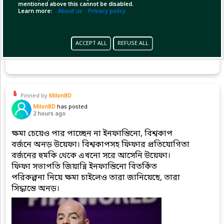
mentioned above this cannot be disabled.
Learn more:
About us
Privacy policy
ACCEPT ALL
REFUSE ALL
(1)
Copy Link
Open
Pinned by
MilonBD
MilonBD
has posted
2 hours ago
ক্ষমা চেয়েও পার পাচ্ছেন না ইনফান্তিনো, বিশ্বকাপ
বর্জনে অনড় উয়েফা। বিশ্বকাপসহ ফিফার প্রতিযোগিতা
বর্জনের হুমকি থেকে এখনো সরে আসেনি উয়েফা।
ফিফা সভাপতি জিয়ান্নি ইনফান্তিনো বিতর্কিত
পরিকল্পনা নিয়ে ক্ষমা চাইলেও তারা জানিয়েছে, তারা
সিদ্ধান্তে অনড়।