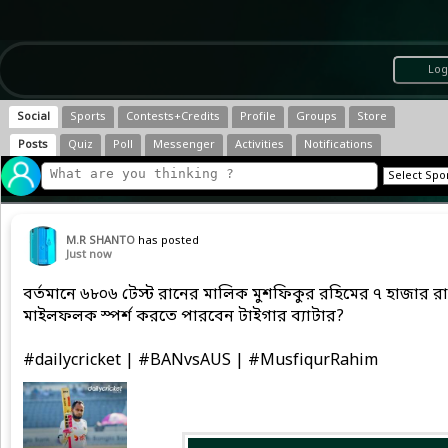
Log
Social
Sports
Contests+Credits
Profile
Groups
Store
Posts
Quiz
Poll
Messenger
Activities
Notifications
M.R SHANTO
has posted
Just now
বর্তমানে ৬৮০৬ টেস্ট রানের মালিক মুশফিকুর রহিমের ৭ হাজার র
মাইলফলক স্পর্শ করতে পারবেন টাইগার ব্যাটার?
#dailycricket | #BANvsAUS | #MusfiqurRahim