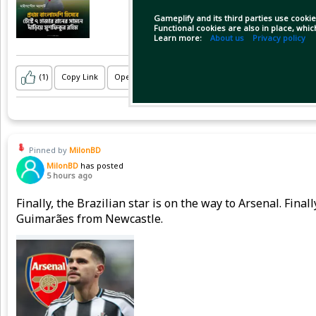
Gameplify and its third parties use cookie
Functional cookies are also in place, whi
Learn more:
About us
Privacy policy
(1)
Copy Link
Open
Pinned by
MilonBD
MilonBD
has posted
5 hours ago
Finally, the Brazilian star is on the way to Arsenal. Fina
Guimarães from Newcastle.