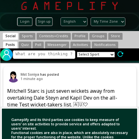
Login
Sign up
Social
Sports
Contests+Credits
Profile
Groups
Store
Posts
Quiz
Poll
Messenger
Activities
Notifications
Mst Soniya
has posted
1 minute ago
Mitchell Starc is just seven wickets away from
overtaking Dale Steyn and Kapil Dev on the all-
time Test wicket-takers list. 🇦🇺🤍
#AUSvBAN #Tests #WTC #Sportskeeda
Gameplify and its third parties use cookies to keep measure of
users' on site activities to provide service and offers adapted to
users' interest.
Functional cookies are also in place, which are absolutely necessary
for the proper functioning of the website. Unlike the cookies