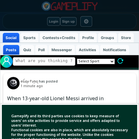
⚙
Login
Sign up
Social
Sports
Contests+Credits
Profile
Groups
Store
Posts
Quiz
Poll
Messenger
Activities
Notifications
ꫀꪶ𝓲ꪖ𝘴 ᠻ𝓲ꪑꪖ
has posted
1 minute ago
When 13-year-old Lionel Messi arrived in
Barcelona, the dream suddenly felt
frighteningly real.
Gameplify and its third parties use cookies to keep measure of
users' on site activities to provide service and offers adapted to
users' interest.
Functional cookies are also in place, which are absolutely necessary
for the proper functioning of the website. Unlike the cookies