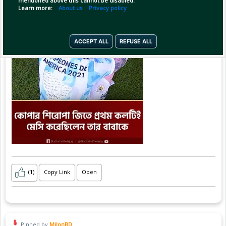
mentioned above this cannot be disabled.
Learn more:
About us
Privacy policy
ACCEPT ALL
REFUSE ALL
(1)
Copy Link
Open
Pinned by
MilonBD