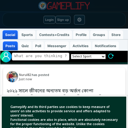
⚙
Login
Sign up
Social
Sports
Contests+Credits
Profile
Groups
Store
Posts
Quiz
Poll
Messenger
Activities
Notifications
Nurul82
has posted
Just now
২০২১ সালে জীবনের অন্যতম বড় অর্জন কোপা
আমেরিকার শিরোপা জয় করেছিলেন লিওনেল মেসি।
সেই আনন্দ বাবার সঙ্গে ভাগাভাগি করে নিতে মাঠে বসেই
Gameplify and its third parties use cookies to keep measure of
প্রথম কলটি দেন বাবা হোর্হে মেসিকে। আনন্দের অশ্রুতে
users' on site activities to provide service and offers adapted to
users' interest.
তিনি বাবাকে জানিয়ে দেন সফলতার কথা।
Functional cookies are also in place, which are absolutely necessary
for the proper functioning of the website. Unlike the cookies