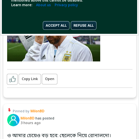
mentioned above this cannot be disabled.
Learn more:
About us
Privacy policy
ACCEPT ALL
REFUSE ALL
Copy Link
Open
Pinned by
MilonBD
MilonBD
has posted
3 hours ago
ও আমার চেয়েও বড় হবে: ছেলেকে নিয়ে রোনালদো।