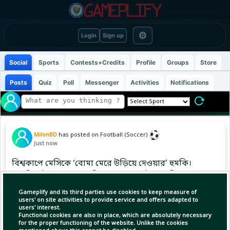
⚙
Login
Sign up
Social
Sports
Contests+Credits
Profile
Groups
Store
Posts
Quiz
Poll
Messenger
Activities
Notifications
MilonBD
has posted on Football (Soccer)
Just now
বিশ্বকাপে মেসিকে ‘বোমা মেরে উড়িয়ে দেওয়ার’ হুমকি।
এফবিআইয়ের গোপন নথি ফাঁস। যুক্তরাষ্ট্রের কেন্দ্রীয়
গোয়েন্দা সংস্থা এফবিআই ও অংশ নেওয়া দেশগুলোর
Gameplify and its third parties use cookies to keep measure of
পুলিশ বাহিনীকে নিয়ে গঠিত আইপিসিসি বিশ্বকাপজুড়ে
users' on site activities to provide service and offers adapted to
users' interest.
প্রতিদিন নিরাপত্তাবিষয়ক প্রতিবেদন তৈরি করেছে।
Functional cookies are also in place, which are absolutely necessary
সেখানের তথ্য।
for the proper functioning of the website. Unlike the cookies