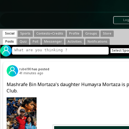
Log
Social
Sports
Contests+Credits
Profile
Groups
Store
Posts
Quiz
Poll
Messenger
Activities
Notifications
rubel90
has posted
41 minutes ago
Mashrafe Bin Mortaza's daughter Humayra Mortaza is play
Club.