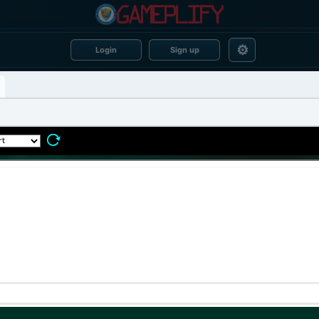
⚙
Login
Sign up