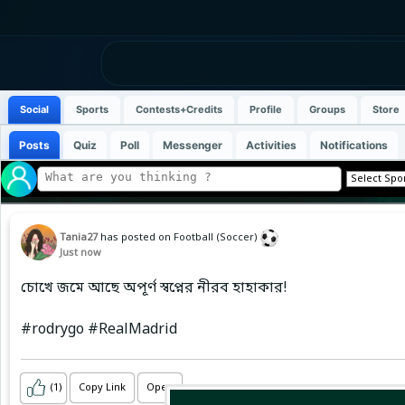
Social
Sports
Contests+Credits
Profile
Groups
Store
Posts
Quiz
Poll
Messenger
Activities
Notifications
Tania27
has posted on Football (Soccer)
Just now
চোখে জমে আছে অপূর্ণ স্বপ্নের নীরব হাহাকার!
#rodrygo #RealMadrid
(1)
Copy Link
Open