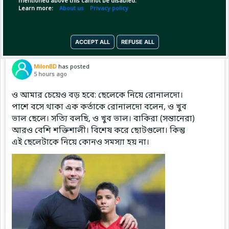
mentioned above this cannot be disabled.
(1)
Copy Link
Open
Learn more:
About us
Privacy policy
ACCEPT ALL
REFUSE ALL
Pinned by
MilonBD
MilonBD
has posted
5 hours ago
ও আমার চেয়েও বড় হবে: ছেলেকে নিয়ে রোনালদো।
পাশে বসে থাকা এক কর্তাকে রোনালদো বলেন, ও খুব
ভাল ছেলে। সত্যি বলছি, ও খুব ভাল। বাকিরা (সন্তানেরা)
আরও বেশি শক্তিশালী। বিশেষ করে ছোটগুলো। কিন্তু
এই ছেলেটাকে নিয়ে কোনও সমস্যা হয় না।