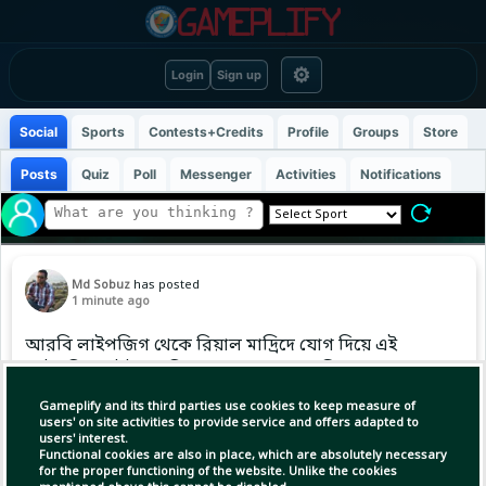
⚙
Login
Sign up
Social
Sports
Contests+Credits
Profile
Groups
Store
Posts
Quiz
Poll
Messenger
Activities
Notifications
Md Sobuz
has posted
1 minute ago
আরবি লাইপজিগ থেকে রিয়াল মাদ্রিদে যোগ দিয়ে এই
আইভরিয়ান উইঙ্গার নিজের নামের পাশে বসিয়ে
দিয়েছেন ফুটবল ইতিহাসের অন্যতম বড় এক অঙ্ক,
Gameplify and its third parties use cookies to keep measure of
বোনাসসহ যা ছুঁতে পারে ১২০ মিলিয়ন পাউন্ড পর্যন্ত।
users' on site activities to provide service and offers adapted to
users' interest.
Functional cookies are also in place, which are absolutely necessary
for the proper functioning of the website. Unlike the cookies