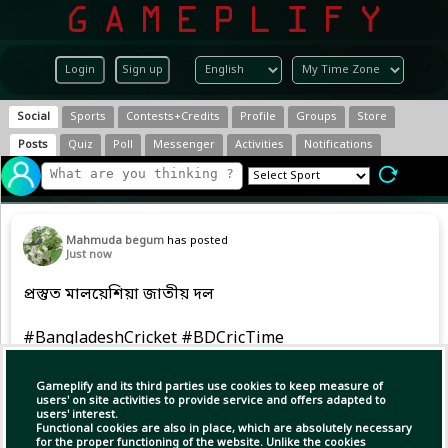
Login
Sign up
Social
Sports
Contests+Credits
Profile
Groups
Store
Posts
Quiz
Poll
Messenger
Activities
Notifications
Mahmuda begum
has posted
Just now
প্রস্তুত মালয়েশিয়া জাতীয় দল
#BangladeshCricket #BDCricTime
Gameplify and its third parties use cookies to keep measure of
users' on site activities to provide service and offers adapted to
users' interest.
Functional cookies are also in place, which are absolutely necessary
for the proper functioning of the website. Unlike the cookies