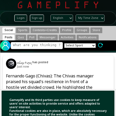
Login
Sign up
Social
Sports
Contests+Credits
Profile
Groups
Store
Posts
Quiz
Poll
Messenger
Activities
Notifications
has posted
ꫀꪶ𝓲ꪖ𝘴 ᠻ𝓲ꪑꪖ
Just now
Fernando Gago (Chivas): The Chivas manager
praised his squad's resilience in front of a
hostile yet divided crowd. He highlighted the
tactical flexibility of his team, switching from a
standard 4-3-3 to a back-five late in the second
Gameplify and its third parties use cookies to keep measure of
half to neutrali
users' on site activities to provide service and offers adapted to
users' interest.
Functional cookies are also in place, which are absolutely necessary
for the proper functioning of the website. Unlike the cookies