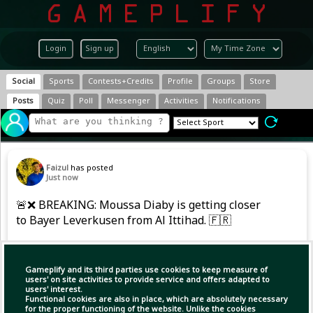
Login
Sign up
Social
Sports
Contests+Credits
Profile
Groups
Store
Posts
Quiz
Poll
Messenger
Activities
Notifications
Faizul
has posted
Just now
🚨❌️ BREAKING: Moussa Diaby is getting closer
to Bayer Leverkusen from Al Ittihad. 🇫🇷
(1)
Copy Link
Open
Gameplify and its third parties use cookies to keep measure of
users' on site activities to provide service and offers adapted to
users' interest.
Functional cookies are also in place, which are absolutely necessary
for the proper functioning of the website. Unlike the cookies