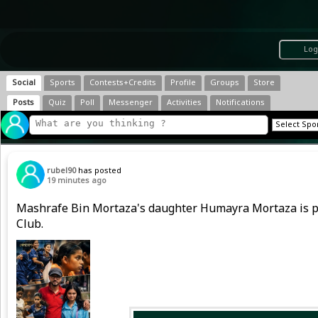
Log
Social
Sports
Contests+Credits
Profile
Groups
Store
Posts
Quiz
Poll
Messenger
Activities
Notifications
rubel90
has posted
19 minutes ago
Mashrafe Bin Mortaza's daughter Humayra Mortaza is play
Club.