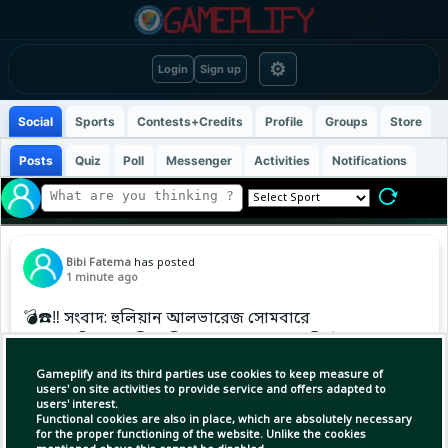
⚙
Login
Sign up
Social
Sports
Contests+Credits
Profile
Groups
Store
Posts
Quiz
Poll
Messenger
Activities
Notifications
Bibi Fatema
has posted
1 minute ago
💣☎️‼️ সংবাদ: হুলিয়ান আলভারেজ সোমবারে
অ্যাথলেটিকো মাদ্রিদে ফিরবেন এবং ক্লাবের শীর্ষ
কর্মকর্তাদের জানিয়ে দেবেন যে তিনি ক্লাব ছাড়তে চান।
Gameplify and its third parties use cookies to keep measure of
users' on site activities to provide service and offers adapted to
users' interest.
তিনি সিদ্ধান্ত নিয়েছেন যে তিনি আর অ্যাথলেটিকোর
Functional cookies are also in place, which are absolutely necessary
জার্সিতে মাঠে নামবেন না এবং নতুন কোনো ক্লাব
for the proper functioning of the website. Unlike the cookies