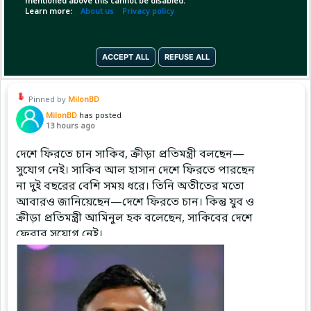
mentioned above this cannot be disabled.
খুঁজবেন। ট্রেনিং গ্রাউ
Learn more:
About us
Privacy policy
(1)
Copy Link
Open
...Show more
ACCEPT ALL
REFUSE ALL
Pinned by
MilonBD
MilonBD
has posted
13 hours ago
দেশে ফিরতে চান সাকিব, ক্রীড়া প্রতিমন্ত্রী বলছেন—
সুযোগ নেই। সাকিব আল হাসান দেশে ফিরতে পারছেন
না দুই বছরের বেশি সময় ধরে। তিনি অতীতের মতো
আবারও জানিয়েছেন—দেশে ফিরতে চান। কিন্তু যুব ও
ক্রীড়া প্রতিমন্ত্রী আমিনুল হক বলেছেন, সাকিবের দেশে
ফেরার সুযোগ নেই।