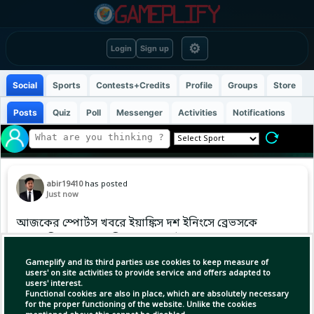
⚙
Login
Sign up
Social
Sports
Contests+Credits
Profile
Groups
Store
Posts
Quiz
Poll
Messenger
Activities
Notifications
abir19410
has posted
Just now
আজকের স্পোর্টস খবরে ইয়াঙ্কিস দশ ইনিংসে ব্রেভসকে
৩-২ হারিয়েছে, আজ বিশ্বজুড়ে সমর্থকদের মাঝে
ব্যাপকভাবে আলোচিত হচ্ছে এখন। #MLB
Gameplify and its third parties use cookies to keep measure of
#Baseball #ABIR
users' on site activities to provide service and offers adapted to
users' interest.
Functional cookies are also in place, which are absolutely necessary
for the proper functioning of the website. Unlike the cookies