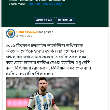
mentioned above this cannot be disabled.
Copy Link
Open
Learn more:
About us
Privacy policy
ACCEPT ALL
REFUSE ALL
Pinned by
GameplifyNews
GameplifyNews
has posted
2 hours ago
২০২৬ বিশ্বকাপ চলাকালে আর্জেন্টিনা অধিনায়ক
লিওনেল মেসিকে হত্যার হুমকি দেয়া হয়েছিল বলে
চাঞ্চল্যকর তথ্য সামনে এসেছে। এমনকি তাকে লক্ষ্য
করে বোমা হামলার হুমকিও দেওয়া হয়েছিল।শুধু মেসি
নন, ক্রিশ্চিয়ানো রোনালদো, কিলিয়ান এমবাপেও নানা
হুমকি ও হয়রানির শিকার হন।