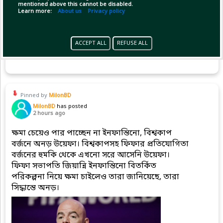
mentioned above this cannot be disabled.
Learn more:
About us
Privacy policy
ACCEPT ALL
REFUSE ALL
(1)
Copy Link
Open
Pinned by
MilonBD
MilonBD
has posted
2 hours ago
ক্ষমা চেয়েও পার পাচ্ছেন না ইনফান্তিনো, বিশ্বকাপ
বর্জনে অনড় উয়েফা। বিশ্বকাপসহ ফিফার প্রতিযোগিতা
বর্জনের হুমকি থেকে এখনো সরে আসেনি উয়েফা।
ফিফা সভাপতি জিয়ান্নি ইনফান্তিনো বিতর্কিত
পরিকল্পনা নিয়ে ক্ষমা চাইলেও তারা জানিয়েছে, তারা
সিদ্ধান্তে অনড়।