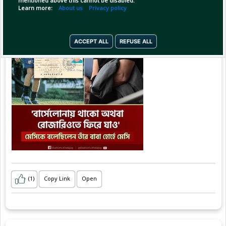
mentioned above this cannot be disabled.
#messi
Learn more:
About us
Privacy policy
ACCEPT ALL
REFUSE ALL
(1)
Copy Link
Open