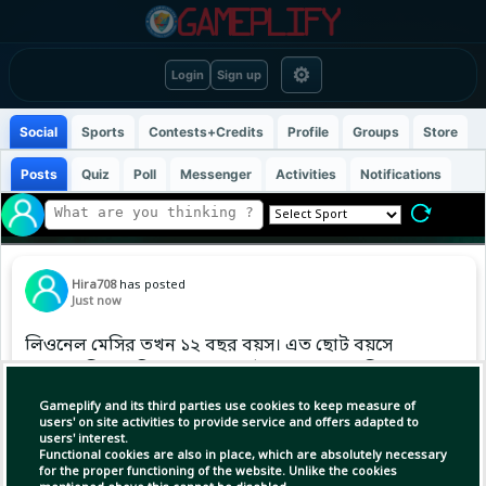
⚙
Login
Sign up
Social
Sports
Contests+Credits
Profile
Groups
Store
Posts
Quiz
Poll
Messenger
Activities
Notifications
Hira708
has posted
Just now
লিওনেল মেসির তখন ১২ বছর বয়স। এত ছোট বয়সে
বড় এক সিদ্ধান্ত নিতে হতো। বার্সেলোনার একাডেমি লা
মাসিয়াতে থেকে যাওয়া অথবা রোজারিওতে পরিবারের
Gameplify and its third parties use cookies to keep measure of
কাছে ফিরে যাওয়া। বাবার ছুঁড়ে দেয়া প্রশ্নে মেসি
users' on site activities to provide service and offers adapted to
users' interest.
বার্সেলোনাতেই থাকার সিদ্ধান্ত নেন।
Functional cookies are also in place, which are absolutely necessary
for the proper functioning of the website. Unlike the cookies