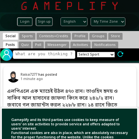
Login
Sign up
Social
Sports
Contests+Credits
Profile
Groups
Store
Posts
Quiz
Poll
Messenger
Activities
Notifications
Raisa7277
has posted
1 minute ago
এলপিএলে এক ম্যাচেই উঠল ৪৭০ রান। তাওহিদ হৃদয় ও
সাকিব আল হাসানের জাফনা কিংস করে ২৪২/২ রান।
জবাবে গল জায়ান্টস করল ২২৮/৮ রান। ১৪ রানে জিতে
জাফনা উঠল ফাইনালে। কামিল মিশারা করেন ১০৮,
তাওহিদ হৃদয় করেন ৫৪ রান। গল জায়ান্টসের শ্যাম
Gameplify and its third parties use cookies to keep measure of
হারপার করেন সর্বোচ্চ ৪৪ রান।
users' on site activities to provide service and offers adapted to
users' interest.
Functional cookies are also in place, which are absolutely necessary
for the proper functioning of the website. Unlike the cookies