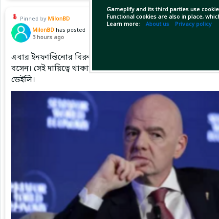
Gameplify and its third parties use cookie
Functional cookies are also in place, whi
Pinned by
MilonBD
Learn more:
About us
Privacy policy
MilonBD
has posted
3 hours ago
এবার ইনফান্তিনোর বিরুদ্ধে পরকীয়া প্রেমের অভিযোগ। ২০০৯ সাল
বসেন। সেই দায়িত্বে থাকাকালীন তার সঙ্গে এক নারীকে ঘিরে পরকীয়
ডেইলি।