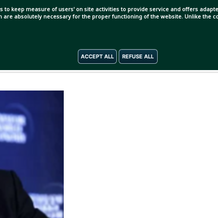
s to keep measure of users' on site activities to provide service and offers adapted
ch are absolutely necessary for the proper functioning of the website. Unlike the
ে ইউরোপিয়ান ফুটবলের নিয়ন্ত্রক সংস্থার সাধারণ সম্পাদক পদে
ACCEPT ALL
REFUSE ALL
া প্রেমের অভিযোগ সামনে নিয়ে এসেছে ব্রিটিশ সংবাদমাধ্যম দ্য