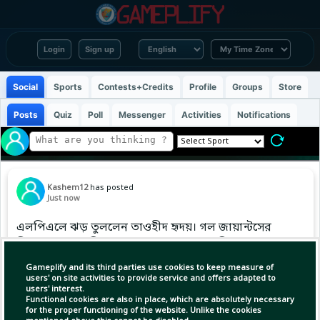
Login
Sign up
Social
Sports
Contests+Credits
Profile
Groups
Store
Posts
Quiz
Poll
Messenger
Activities
Notifications
Kashem12
has posted
Just now
এলপিএলে ঝড় তুললেন তাওহীদ হৃদয়। গল জায়ান্টসের
বিপক্ষে জাফনা কিংসের হয়ে ২১ বলে অপরাজিত
থাকেন ৫৪ রানে। ৩টি বাউন্ডারির সঙ্গে ছক্কার মারেন
Gameplify and its third parties use cookies to keep measure of
৫টি। জাফনা কিংস প্রথমে সংগ্রহ করেছিল ২৪২/২ রান।
users' on site activities to provide service and offers adapted to
users' interest.
৫৫ বলে ১০৮ রান করেন কামিল মিশারা। খাজা
Functional cookies are also in place, which are absolutely necessary
for the proper functioning of the website. Unlike the cookies