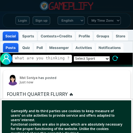
Login
Sign up
Social
Sports
Contests+Credits
Profile
Groups
Store
Posts
Quiz
Poll
Messenger
Activities
Notifications
Mst Soniya
has posted
Just now
FOURTH QUARTER FLURRY 🔥
Magnolia exploded for 35 fourth-quarter points
Gameplify and its third parties use cookies to keep measure of
to pull away from Meralco, 105-88, in a rain-
users' on site activities to provide service and offers adapted to
users' interest.
delayed PBA Governors' Cup clash on Friday at
Functional cookies are also in place, which are absolutely necessary
the Ninoy Aquino Stadium.
for the proper functioning of the website. Unlike the cookies