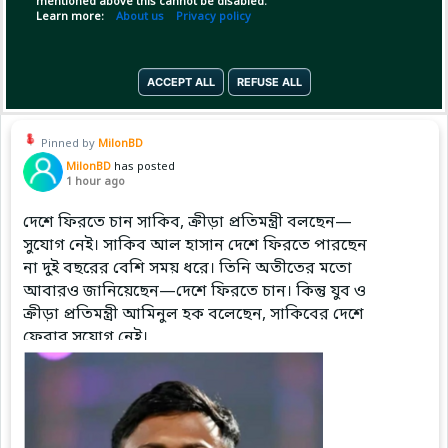
mentioned above this cannot be disabled.
Learn more:
About us
Privacy policy
Jerom Lastimosa spearheaded Magnolia's
Copy Link
Open
...Show more
decisive run, scorin
ACCEPT ALL
REFUSE ALL
Pinned by
MilonBD
MilonBD
has posted
1 hour ago
দেশে ফিরতে চান সাকিব, ক্রীড়া প্রতিমন্ত্রী বলছেন—
সুযোগ নেই। সাকিব আল হাসান দেশে ফিরতে পারছেন
না দুই বছরের বেশি সময় ধরে। তিনি অতীতের মতো
আবারও জানিয়েছেন—দেশে ফিরতে চান। কিন্তু যুব ও
ক্রীড়া প্রতিমন্ত্রী আমিনুল হক বলেছেন, সাকিবের দেশে
ফেরার সুযোগ নেই।