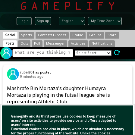
Login
Sign up
Social
Sports
Contests+Credits
Profile
Groups
Store
Posts
Quiz
Poll
Messenger
Activities
Notifications
rubel90
has posted
9 minutes ago
Mashrafe Bin Mortaza's daughter Humayra
Mortaza is playing in the futsal league; she is
representing Athletic Club.
Gameplify and its third parties use cookies to keep measure of
users' on site activities to provide service and offers adapted to
users' interest.
Functional cookies are also in place, which are absolutely necessary
for the proper functioning of the website. Unlike the cookies