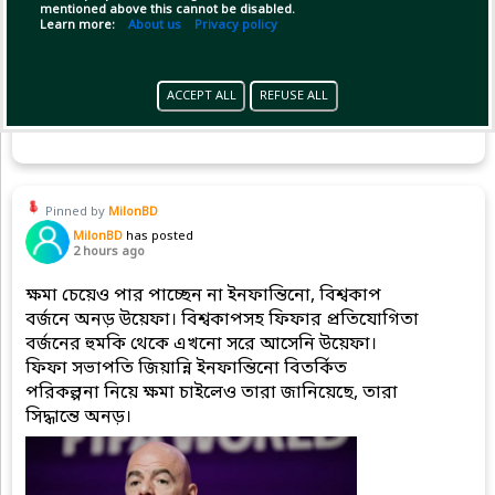
mentioned above this cannot be disabled.
Learn more:
About us
Privacy policy
ACCEPT ALL
REFUSE ALL
(1)
Copy Link
Open
Pinned by
MilonBD
MilonBD
has posted
2 hours ago
ক্ষমা চেয়েও পার পাচ্ছেন না ইনফান্তিনো, বিশ্বকাপ
বর্জনে অনড় উয়েফা। বিশ্বকাপসহ ফিফার প্রতিযোগিতা
বর্জনের হুমকি থেকে এখনো সরে আসেনি উয়েফা।
ফিফা সভাপতি জিয়ান্নি ইনফান্তিনো বিতর্কিত
পরিকল্পনা নিয়ে ক্ষমা চাইলেও তারা জানিয়েছে, তারা
সিদ্ধান্তে অনড়।