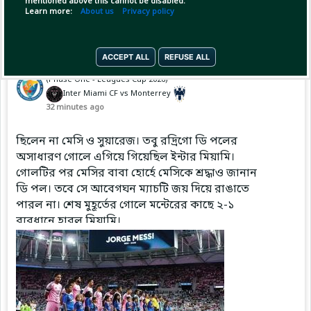
mentioned above this cannot be disabled.
Learn more:
About us
Privacy policy
ACCEPT ALL
REFUSE ALL
Pinned by
GameplifyNews
GameplifyNews
has posted on match
(Phase One - Leagues Cup 2026)
Inter Miami CF vs Monterrey
32 minutes ago
ছিলেন না মেসি ও সুয়ারেজ। তবু রদ্রিগো ডি পলের
অসাধারণ গোলে এগিয়ে গিয়েছিল ইন্টার মিয়ামি।
গোলটির পর মেসির বাবা হোর্হে মেসিকে শ্রদ্ধাও জানান
ডি পল। তবে সে আবেগঘন ম্যাচটি জয় দিয়ে রাঙাতে
পারল না। শেষ মুহূর্তের গোলে মন্টেরের কাছে ২-১
ব্যবধানে হারল মিয়ামি।