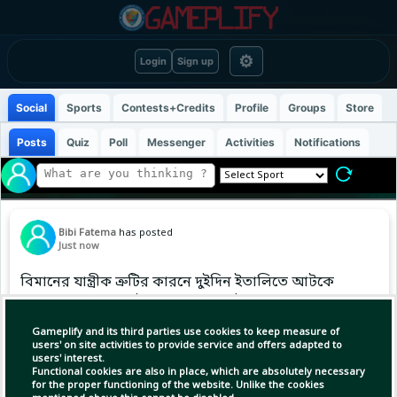
⚙
Login
Sign up
Social
Sports
Contests+Credits
Profile
Groups
Store
Posts
Quiz
Poll
Messenger
Activities
Notifications
Bibi Fatema
has posted
Just now
বিমানের যান্ত্রীক ত্রুটির কারনে দুইদিন ইতালিতে আটকে
থাকার পর বেলা ১২টায় বাংলাদেশে পৌঁছেছেন কাজেম
শাহ!!
Gameplify and its third parties use cookies to keep measure of
users' on site activities to provide service and offers adapted to
users' interest.
Functional cookies are also in place, which are absolutely necessary
Copy Link
Open
for the proper functioning of the website. Unlike the cookies