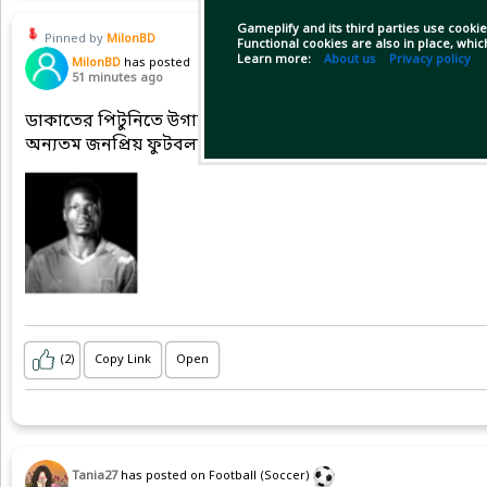
Gameplify and its third parties use cookie
Pinned by
MilonBD
Functional cookies are also in place, whi
Learn more:
About us
Privacy policy
MilonBD
has posted
51 minutes ago
ডাকাতের পিটুনিতে উগান্ডার জনপ্রিয় ফুটবলারের মর্মান্তিক মৃত্
অন্যতম জনপ্রিয় ফুটবলার ডেভিড ওয়োরি। ২৭ বছর বয়সী এ ফুটবল
(2)
Copy Link
Open
Tania27
has posted on Football (Soccer)