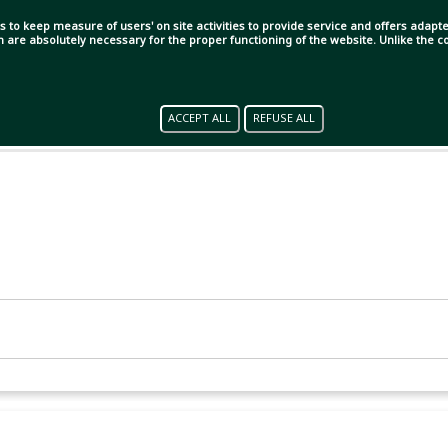
s to keep measure of users' on site activities to provide service and offers adapted
ch are absolutely necessary for the proper functioning of the website. Unlike the
যু। সন্দেহভাজন একদল ডাকাতের পিটুনিতে মারা গেছেন উগান্ডার
ACCEPT ALL
REFUSE ALL
ারের মৃত্যুতে উগান্ডাজুড়ে শোকের ছায়া নেমে এসেছে।