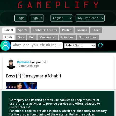
Login
Sign up
Social
Sports
Contests+Credits
Profile
Groups
Store
Posts
Quiz
Poll
Messenger
Activities
Notifications
Roshana
has posted
10 minutes ago
Boss 🇧🇷 #neymar #fchabil
Gameplify and its third parties use cookies to keep measure of
users' on site activities to provide service and offers adapted to
users' interest.
Functional cookies are also in place, which are absolutely necessary
for the proper functioning of the website. Unlike the cookies