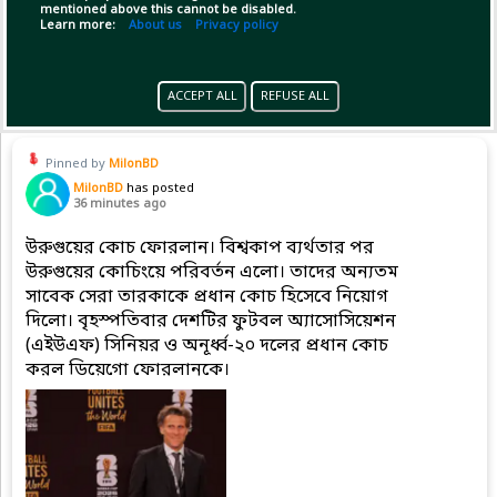
mentioned above this cannot be disabled.
Learn more:
About us
Privacy policy
(5)
Copy Link
Open
ACCEPT ALL
REFUSE ALL
Pinned by
MilonBD
MilonBD
has posted
36 minutes ago
উরুগুয়ের কোচ ফোরলান। বিশ্বকাপ ব্যর্থতার পর
উরুগুয়ের কোচিংয়ে পরিবর্তন এলো। তাদের অন্যতম
সাবেক সেরা তারকাকে প্রধান কোচ হিসেবে নিয়োগ
দিলো। বৃহস্পতিবার দেশটির ফুটবল অ্যাসোসিয়েশন
(এইউএফ) সিনিয়র ও অনূর্ধ্ব-২০ দলের প্রধান কোচ
করল ডিয়েগো ফোরলানকে।