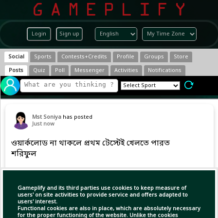
Login
Sign up
Social
Sports
Contests+Credits
Profile
Groups
Store
Posts
Quiz
Poll
Messenger
Activities
Notifications
Mst Soniya
has posted
Just now
ওয়ার্কলোড না থাকলে প্রথম টেস্টেই খেলতে পারত
শরিফুল
#BangladeshCricket #AUSvBAN #BDCricTime
Gameplify and its third parties use cookies to keep measure of
users' on site activities to provide service and offers adapted to
users' interest.
Functional cookies are also in place, which are absolutely necessary
for the proper functioning of the website. Unlike the cookies