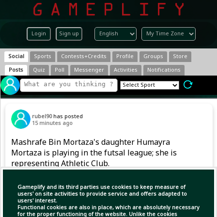
Login
Sign up
Social
Sports
Contests+Credits
Profile
Groups
Store
Posts
Quiz
Poll
Messenger
Activities
Notifications
rubel90
has posted
15 minutes ago
Mashrafe Bin Mortaza's daughter Humayra
Mortaza is playing in the futsal league; she is
representing Athletic Club.
Gameplify and its third parties use cookies to keep measure of
users' on site activities to provide service and offers adapted to
users' interest.
Functional cookies are also in place, which are absolutely necessary
for the proper functioning of the website. Unlike the cookies