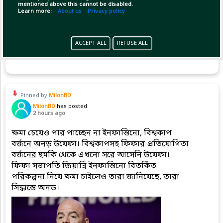
mentioned above this cannot be disabled.
Learn more:
About us
Privacy policy
ACCEPT ALL
REFUSE ALL
(1)
Copy Link
Open
Pinned by
MilonBD
MilonBD
has posted
2 hours ago
ক্ষমা চেয়েও পার পাচ্ছেন না ইনফান্তিনো, বিশ্বকাপ
বর্জনে অনড় উয়েফা। বিশ্বকাপসহ ফিফার প্রতিযোগিতা
বর্জনের হুমকি থেকে এখনো সরে আসেনি উয়েফা।
ফিফা সভাপতি জিয়ান্নি ইনফান্তিনো বিতর্কিত
পরিকল্পনা নিয়ে ক্ষমা চাইলেও তারা জানিয়েছে, তারা
সিদ্ধান্তে অনড়।