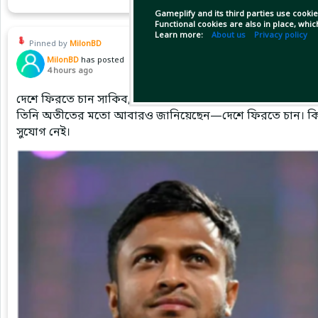
Gameplify and its third parties use cookie
Functional cookies are also in place, whi
Learn more:
About us
Privacy policy
Pinned by
MilonBD
MilonBD
has posted
4 hours ago
দেশে ফিরতে চান সাকিব, ক্রীড়া প্রতিমন্ত্রী বলছেন—সুযোগ নেই
তিনি অতীতের মতো আবারও জানিয়েছেন—দেশে ফিরতে চান। কিন্তু য
সুযোগ নেই।