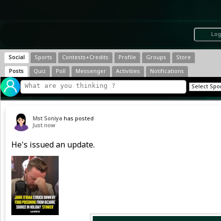
Log
Social
Sports
Contests+Credits
Profile
Groups
Store
Posts
Quiz
Poll
Messenger
Activities
Notifications
Mst Soniya
has posted
Just now
He's issued an update.