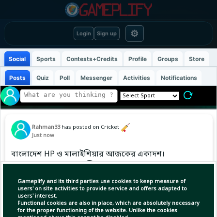
⚙
Login
Sign up
Social
Sports
Contests+Credits
Profile
Groups
Store
Posts
Quiz
Poll
Messenger
Activities
Notifications
Rahman33
has posted on Cricket
Just now
বাংলাদেশ HP ও মালাইশিয়ার আজকের একাদশ।
বাংলাদেশ দলে আছে সাব্বির রহমান
Gameplify and its third parties use cookies to keep measure of
users' on site activities to provide service and offers adapted to
users' interest.
Functional cookies are also in place, which are absolutely necessary
for the proper functioning of the website. Unlike the cookies