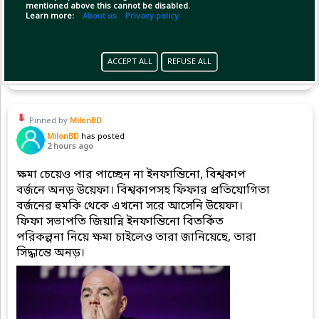
mentioned above this cannot be disabled.
Learn more:
About us
Privacy policy
Copy Link
Open
ACCEPT ALL
REFUSE ALL
Pinned by
MilonBD
MilonBD
has posted
2 hours ago
ক্ষমা চেয়েও পার পাচ্ছেন না ইনফান্তিনো, বিশ্বকাপ
বর্জনে অনড় উয়েফা। বিশ্বকাপসহ ফিফার প্রতিযোগিতা
বর্জনের হুমকি থেকে এখনো সরে আসেনি উয়েফা।
ফিফা সভাপতি জিয়ান্নি ইনফান্তিনো বিতর্কিত
পরিকল্পনা নিয়ে ক্ষমা চাইলেও তারা জানিয়েছে, তারা
সিদ্ধান্তে অনড়।