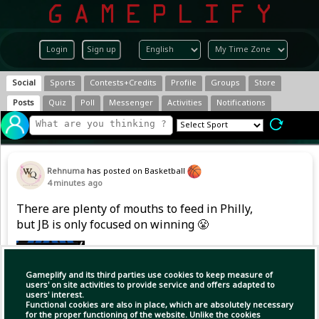
Login
Sign up
Social
Sports
Contests+Credits
Profile
Groups
Store
Posts
Quiz
Poll
Messenger
Activities
Notifications
Rehnuma
has posted on Basketball
4 minutes ago
There are plenty of mouths to feed in Philly,
but JB is only focused on winning 😤
Gameplify and its third parties use cookies to keep measure of
users' on site activities to provide service and offers adapted to
users' interest.
Functional cookies are also in place, which are absolutely necessary
for the proper functioning of the website. Unlike the cookies