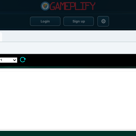
⚙
Login
Sign up