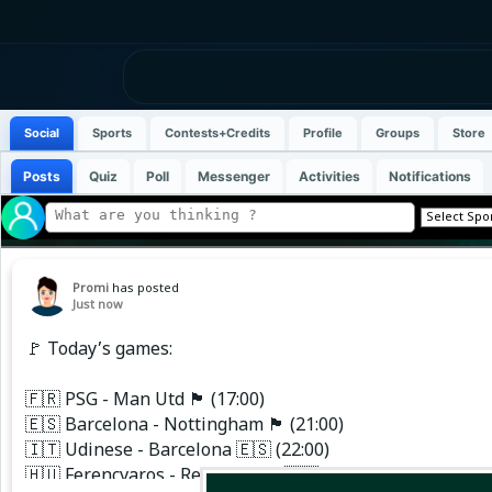
Social
Sports
Contests+Credits
Profile
Groups
Store
Posts
Quiz
Poll
Messenger
Activities
Notifications
Promi
has posted
Just now
🚩 Today’s games:
🇫🇷 PSG - Man Utd 🏴󠁧󠁢󠁥󠁮󠁧󠁿 (17:00)
🇪🇸 Barcelona - Nottingham 🏴󠁧󠁢󠁥󠁮󠁧󠁿 (21:00)
🇮🇹 Udinese - Barcelona 🇪🇸 (22:00)
🇭🇺 Ferencvaros - Real Madrid 🇪🇸 (19:00)