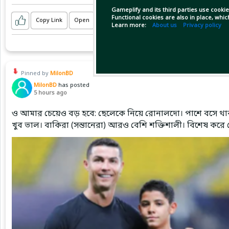
🏴󠁧󠁢󠁥󠁮󠁧󠁿 Chelsea - Milan 🇮🇹 (14:00)
Gameplify and its third parties use cookie
🏴󠁧󠁢󠁥󠁮󠁧
Functional cookies are also in place, whi
Copy Link
Open
...Show more
Learn more:
About us
Privacy policy
Pinned by
MilonBD
MilonBD
has posted
5 hours ago
ও আমার চেয়েও বড় হবে: ছেলেকে নিয়ে রোনালদো। পাশে বসে থাক
খুব ভাল। বাকিরা (সন্তানেরা) আরও বেশি শক্তিশালী। বিশেষ করে