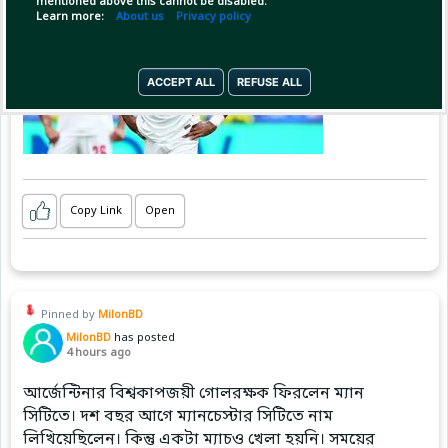
mentioned above this cannot be disabled.
Learn more:
About us
Privacy policy
ACCEPT ALL
REFUSE ALL
Copy Link
Open
Pinned by
MilonBD
MilonBD
has posted
4 hours ago
আর্জেন্টিনার বিশ্বকাপজয়ী গোলরক্ষক ফিরলেন ম্যান
সিটিতে। দশ বছর আগে ম্যানচেস্টার সিটিতে নাম
লিখিয়েছিলেন। কিন্তু একটা ম্যাচও খেলা হয়নি। সময়ের