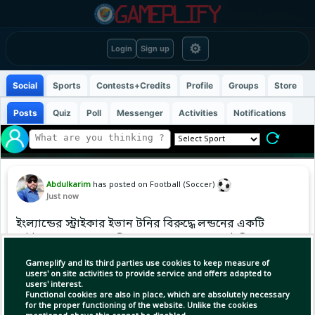
⚙
Login
Sign up
Social
Sports
Contests+Credits
Profile
Groups
Store
Posts
Quiz
Poll
Messenger
Activities
Notifications
Abdulkarim
has posted on Football (Soccer)
Just now
ইংল্যান্ডের স্ট্রাইকার ইভান টনির বিরুদ্ধে লন্ডনের একটি
নাইটক্লাবে হামলার অভিযোগে মামলা হয়েছে। সৌদি প্রো
লিগের ক্লাব আল-আহলির হয়ে খেলা ৩০ বছর বয়সি
Gameplify and its third parties use cookies to keep measure of
ফুটবলারের বিরুদ্ধে হামলা করে শারীরিক ক্ষতি করার
users' on site activities to provide service and offers adapted to
users' interest.
অভিযোগ করা হয়েছে।
Functional cookies are also in place, which are absolutely necessary
for the proper functioning of the website. Unlike the cookies