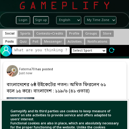
Login
Sign up
Social
Sports
Contests+Credits
Profile
Groups
Store
Posts
Quiz
Poll
Messenger
Activities
Notifications
Fatema70
has posted
Just now
বাংলাদেশের ৬ষ্ঠ উইকেটের পতন। অমিত ফিরলেন ৬১
বলে ১৫ করে। বাংলাদেশ : ১১৯/৬ (৪১ ওভার)
Gameplify and its third parties use cookies to keep measure of
users' on site activities to provide service and offers adapted to
users' interest.
Functional cookies are also in place, which are absolutely necessary
for the proper functioning of the website. Unlike the cookies