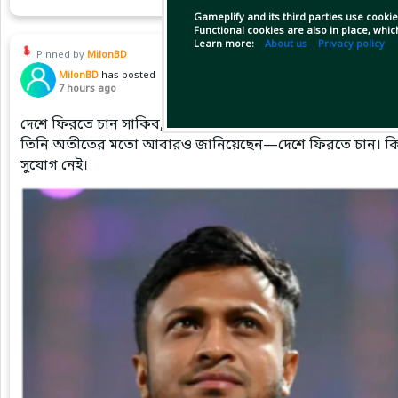
Gameplify and its third parties use cookie
Functional cookies are also in place, whi
Learn more:
About us
Privacy policy
Pinned by
MilonBD
MilonBD
has posted
7 hours ago
দেশে ফিরতে চান সাকিব, ক্রীড়া প্রতিমন্ত্রী বলছেন—সুযোগ নেই
তিনি অতীতের মতো আবারও জানিয়েছেন—দেশে ফিরতে চান। কিন্তু য
সুযোগ নেই।