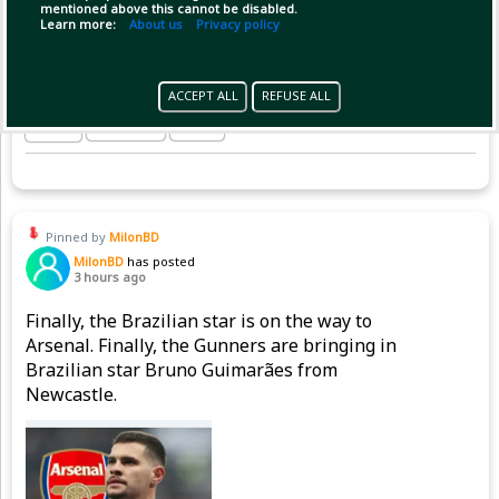
mentioned above this cannot be disabled.
Learn more:
About us
Privacy policy
ACCEPT ALL
REFUSE ALL
(1)
Copy Link
Open
Pinned by
MilonBD
MilonBD
has posted
3 hours ago
Finally, the Brazilian star is on the way to
Arsenal. Finally, the Gunners are bringing in
Brazilian star Bruno Guimarães from
Newcastle.