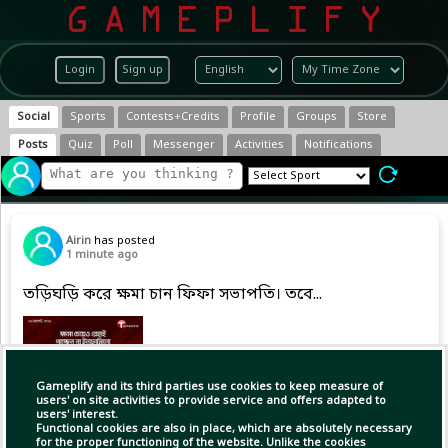
Login
Sign up
Social
Sports
Contests+Credits
Profile
Groups
Store
Posts
Quiz
Poll
Messenger
Activities
Notifications
Airin
has posted
1 minute ago
তড়িঘড়ি করে ক্ষমা চান ফিফা সভাপতি। তবে...
Gameplify and its third parties use cookies to keep measure of
users' on site activities to provide service and offers adapted to
users' interest.
Functional cookies are also in place, which are absolutely necessary
for the proper functioning of the website. Unlike the cookies