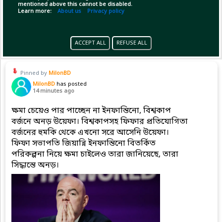
mentioned above this cannot be disabled.
Learn more:
About us
Privacy policy
(1)
Copy Link
Open
ACCEPT ALL
REFUSE ALL
Pinned by
MilonBD
MilonBD
has posted
14 minutes ago
ক্ষমা চেয়েও পার পাচ্ছেন না ইনফান্তিনো, বিশ্বকাপ
বর্জনে অনড় উয়েফা। বিশ্বকাপসহ ফিফার প্রতিযোগিতা
বর্জনের হুমকি থেকে এখনো সরে আসেনি উয়েফা।
ফিফা সভাপতি জিয়ান্নি ইনফান্তিনো বিতর্কিত
পরিকল্পনা নিয়ে ক্ষমা চাইলেও তারা জানিয়েছে, তারা
সিদ্ধান্তে অনড়।