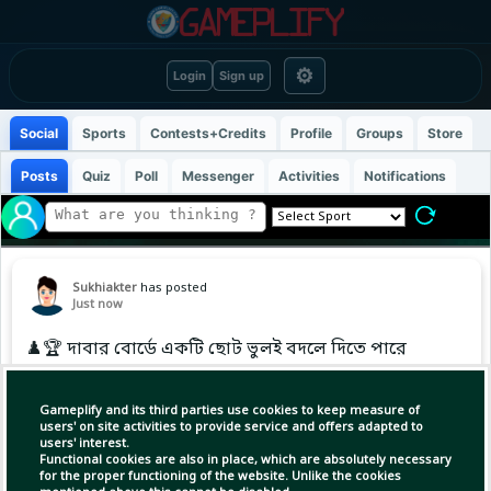
⚙
Login
Sign up
Social
Sports
Contests+Credits
Profile
Groups
Store
Posts
Quiz
Poll
Messenger
Activities
Notifications
Sukhiakter
has posted
Just now
♟️🏆 দাবার বোর্ডে একটি ছোট ভুলই বদলে দিতে পারে
পুরো ম্যাচের ফলাফল!
সঠিক সময়ে সঠিক চাল দেওয়াই একজন ভালো দাবাড়ুর
Gameplify and its third parties use cookies to keep measure of
আসল দক্ষতা। 🧠🔥
users' on site activities to provide service and offers adapted to
users' interest.
আপনি হলে প্রথমে কোন ঘুঁটি চাল দিতেন—ঘোড়া,
Functional cookies are also in place, which are absolutely necessary
নাকি রাজা-পাশের সৈন্য? ♟️ #
for the proper functioning of the website. Unlike the cookies