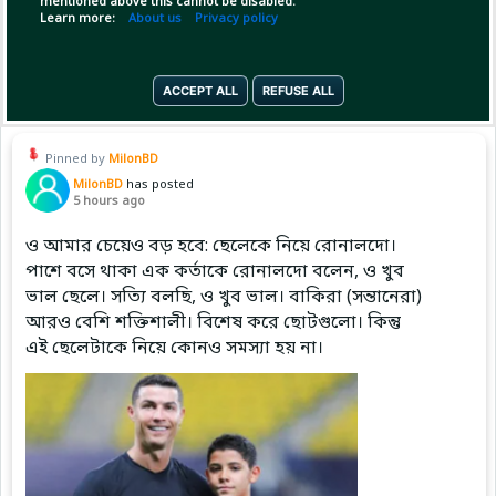
mentioned above this cannot be disabled.
Learn more:
About us
Privacy policy
Copy Link
Open
ACCEPT ALL
REFUSE ALL
Pinned by
MilonBD
MilonBD
has posted
5 hours ago
ও আমার চেয়েও বড় হবে: ছেলেকে নিয়ে রোনালদো।
পাশে বসে থাকা এক কর্তাকে রোনালদো বলেন, ও খুব
ভাল ছেলে। সত্যি বলছি, ও খুব ভাল। বাকিরা (সন্তানেরা)
আরও বেশি শক্তিশালী। বিশেষ করে ছোটগুলো। কিন্তু
এই ছেলেটাকে নিয়ে কোনও সমস্যা হয় না।