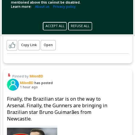
mentioned above this cannot be disabled.
Learn more:
About us
Privacy policy
ACCEPT ALL
REFUSE ALL
Copy Link
Open
Pinned by
MilonBD
MilonBD
has posted
1 hour ago
Finally, the Brazilian star is on the way to
Arsenal. Finally, the Gunners are bringing in
Brazilian star Bruno Guimarães from
Newcastle.