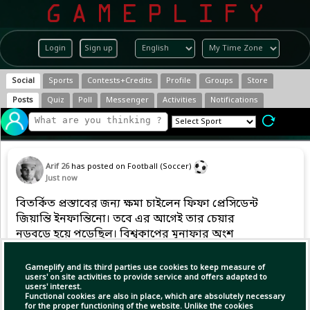
Login
Sign up
Social
Sports
Contests+Credits
Profile
Groups
Store
Posts
Quiz
Poll
Messenger
Activities
Notifications
Arif 26
has posted on Football (Soccer)
Just now
বিতর্কিত প্রস্তাবের জন্য ক্ষমা চাইলেন ফিফা প্রেসিডেন্ট
জিয়ান্তি ইনফান্তিনো। তবে এর আগেই তার চেয়ার
নড়বড়ে হয়ে পড়েছিল। বিশ্বকাপের মুনাফার অংশ
‘ফিফা ফরওয়ার্ড এন্টারপ্রাই নামে একটি বাণিজ্যিক
সহযোগী প্রতিষ্ঠানের মাধ্যমে বিক্রির পরিকল্পনা
Gameplify and its third parties use cookies to keep measure of
করেছিলেন তিনি।
users' on site activities to provide service and offers adapted to
users' interest.
Functional cookies are also in place, which are absolutely necessary
for the proper functioning of the website. Unlike the cookies