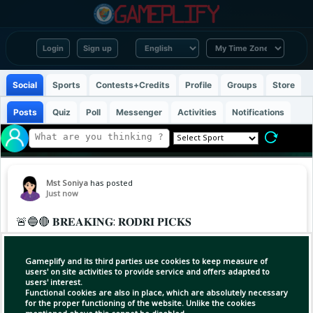
Login
Sign up
Social
Sports
Contests+Credits
Profile
Groups
Store
Posts
Quiz
Poll
Messenger
Activities
Notifications
Mst Soniya
has posted
Just now
🚨🔵🔴 𝐁𝐑𝐄𝐀𝐊𝐈𝐍𝐆: 𝐑𝐎𝐃𝐑𝐈 𝐏𝐈𝐂𝐊𝐒
𝐁𝐀𝐑𝐂𝐄𝐋𝐎𝐍𝐀. 👀
Gameplify and its third parties use cookies to keep measure of
Rodri has informed Real Madrid that his
users' on site activities to provide service and offers adapted to
users' interest.
priority is to join Barcelona, with personal
Functional cookies are also in place, which are absolutely necessary
terms now fully agreed. 🤝
for the proper functioning of the website. Unlike the cookies