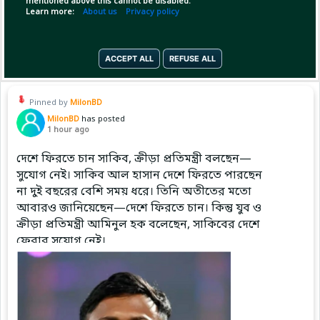
mentioned above this cannot be disabled.
Learn more:
About us
Privacy policy
🗣️ “Out of respect for Madrid, as they have
Copy Link
Open
...Show more
been class, Rodri inf
ACCEPT ALL
REFUSE ALL
Pinned by
MilonBD
MilonBD
has posted
1 hour ago
দেশে ফিরতে চান সাকিব, ক্রীড়া প্রতিমন্ত্রী বলছেন—
সুযোগ নেই। সাকিব আল হাসান দেশে ফিরতে পারছেন
না দুই বছরের বেশি সময় ধরে। তিনি অতীতের মতো
আবারও জানিয়েছেন—দেশে ফিরতে চান। কিন্তু যুব ও
ক্রীড়া প্রতিমন্ত্রী আমিনুল হক বলেছেন, সাকিবের দেশে
ফেরার সুযোগ নেই।